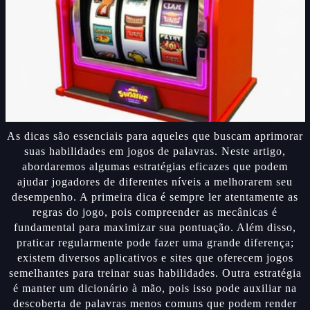
As dicas são essenciais para aqueles que buscam aprimorar
suas habilidades em jogos de palavras. Neste artigo,
abordaremos algumas estratégias eficazes que podem
ajudar jogadores de diferentes níveis a melhorarem seu
desempenho. A primeira dica é sempre ler atentamente as
regras do jogo, pois compreender as mecânicas é
fundamental para maximizar sua pontuação. Além disso,
praticar regularmente pode fazer uma grande diferença;
existem diversos aplicativos e sites que oferecem jogos
semelhantes para treinar suas habilidades. Outra estratégia
é manter um dicionário à mão, pois isso pode auxiliar na
descoberta de palavras menos comuns que podem render