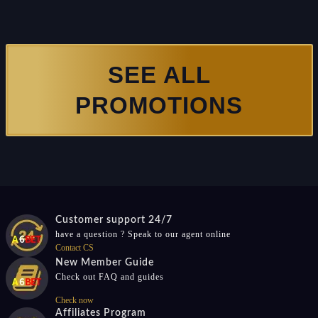
SEE ALL
PROMOTIONS
Customer support 24/7
have a question ? Speak to our agent online
Contact CS
New Member Guide
Check out FAQ and guides
Check now
Affiliates Program