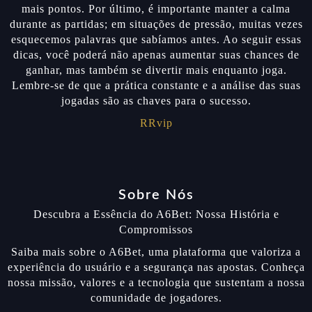
mais pontos. Por último, é importante manter a calma
durante as partidas; em situações de pressão, muitas vezes
esquecemos palavras que sabíamos antes. Ao seguir essas
dicas, você poderá não apenas aumentar suas chances de
ganhar, mas também se divertir mais enquanto joga.
Lembre-se de que a prática constante e a análise das suas
jogadas são as chaves para o sucesso.
RRvip
Sobre Nós
Descubra a Essência do A6Bet: Nossa História e
Compromissos
Saiba mais sobre o A6Bet, uma plataforma que valoriza a
experiência do usuário e a segurança nas apostas. Conheça
nossa missão, valores e a tecnologia que sustentam a nossa
comunidade de jogadores.