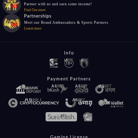
Partner with us and earn some income!
Find Out more
Partnerships
Meet our Brand Ambassadors & Sports Partners
Learnt more
Info
Payment Partners
Gaming License