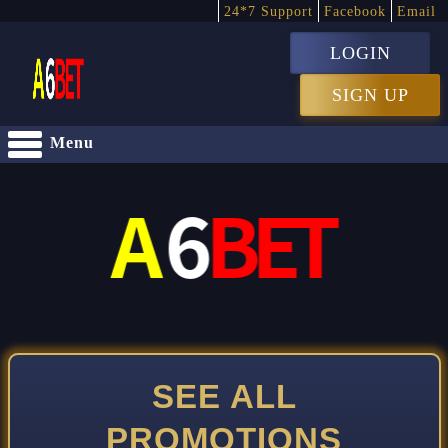
24*7 Support
Facebook
Email
LOGIN
SIGN UP
Menu
SEE ALL
PROMOTIONS