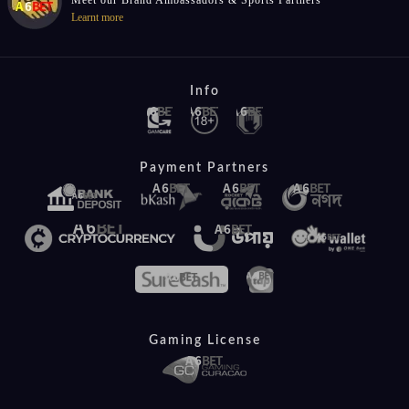
Learnt more
Info
Payment Partners
Gaming License