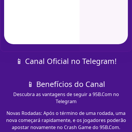
📱 Canal Oficial no Telegram!
📱 Benefícios do Canal
Descubra as vantagens de seguir a 95B.Com no
Telegram
Novas Rodadas: Após o término de uma rodada, uma
nova começará rapidamente, e os jogadores poderão
apostar novamente no Crash Game do 95B.Com.