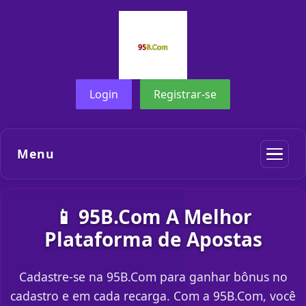
Login
Registrar-se
Menu
📱 95B.Com A Melhor
Plataforma de Apostas
Cadastre-se na 95B.Com para ganhar bônus no
cadastro e em cada recarga. Com a 95B.Com, você