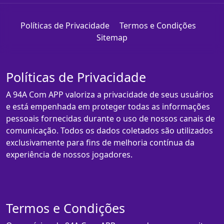
Políticas de Privacidade
Termos e Condições
Sitemap
Políticas de Privacidade
A 94A Com APP valoriza a privacidade de seus usuários
e está empenhada em proteger todas as informações
pessoais fornecidas durante o uso de nossos canais de
comunicação. Todos os dados coletados são utilizados
exclusivamente para fins de melhoria contínua da
experiência de nossos jogadores.
Termos e Condições