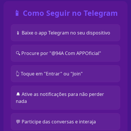
📱 Como Seguir no Telegram
📱 Baixe o app Telegram no seu dispositivo
🔍 Procure por "@94A Com APPOficial"
👆 Toque em "Entrar" ou "Join"
🔔 Ative as notificações para não perder
nada
💬 Participe das conversas e interaja