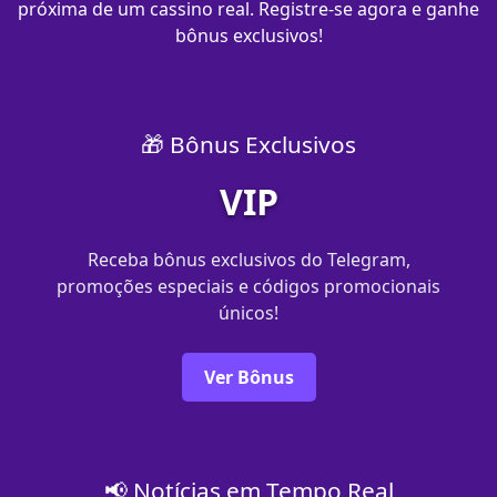
próxima de um cassino real. Registre-se agora e ganhe
bônus exclusivos!
🎁 Bônus Exclusivos
VIP
Receba bônus exclusivos do Telegram,
promoções especiais e códigos promocionais
únicos!
Ver Bônus
📢 Notícias em Tempo Real