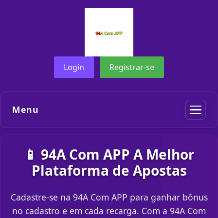
Login
Registrar-se
Menu
📱 94A Com APP A Melhor
Plataforma de Apostas
Cadastre-se na 94A Com APP para ganhar bônus
no cadastro e em cada recarga. Com a 94A Com