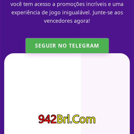
você tem acesso a promoções incríveis e uma
experiência de jogo inigualável. Junte-se aos
vencedores agora!
SEGUIR NO TELEGRAM