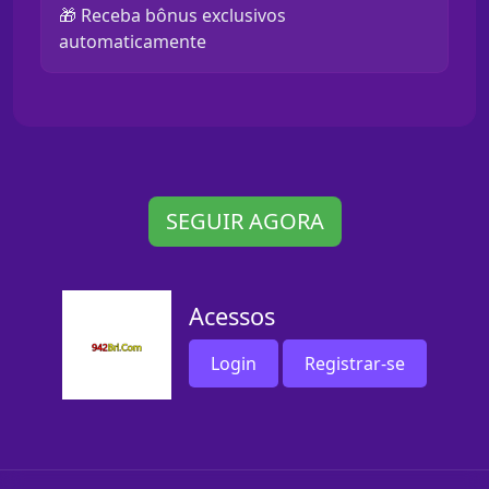
🎁 Receba bônus exclusivos
automaticamente
SEGUIR AGORA
Acessos
Login
Registrar-se