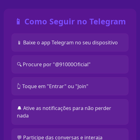
📱 Como Seguir no Telegram
📱 Baixe o app Telegram no seu dispositivo
🔍 Procure por "@91000Oficial"
👆 Toque em "Entrar" ou "Join"
🔔 Ative as notificações para não perder
nada
💬 Participe das conversas e interaja