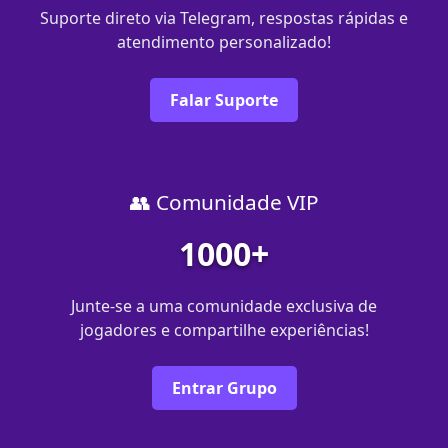
Suporte direto via Telegram, respostas rápidas e
atendimento personalizado!
Falar Suporte
👥 Comunidade VIP
1000+
Junte-se a uma comunidade exclusiva de
jogadores e compartilhe experiências!
Entrar Grupo