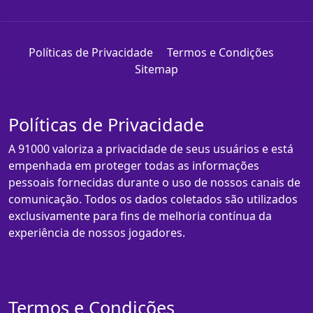
Políticas de Privacidade
Termos e Condições
Sitemap
Políticas de Privacidade
A 91000 valoriza a privacidade de seus usuários e está
empenhada em proteger todas as informações
pessoais fornecidas durante o uso de nossos canais de
comunicação. Todos os dados coletados são utilizados
exclusivamente para fins de melhoria contínua da
experiência de nossos jogadores.
Termos e Condições