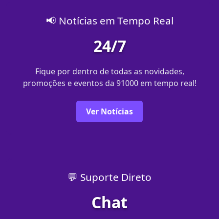
📢 Notícias em Tempo Real
24/7
Fique por dentro de todas as novidades,
promoções e eventos da 91000 em tempo real!
Ver Notícias
💬 Suporte Direto
Chat