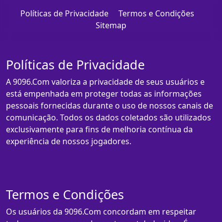
Políticas de Privacidade
Termos e Condições
Sitemap
Políticas de Privacidade
A 9096.Com valoriza a privacidade de seus usuários e
está empenhada em proteger todas as informações
pessoais fornecidas durante o uso de nossos canais de
comunicação. Todos os dados coletados são utilizados
exclusivamente para fins de melhoria contínua da
experiência de nossos jogadores.
Termos e Condições
Os usuários da 9096.Com concordam em respeitar