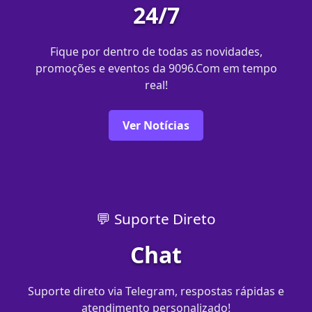
24/7
Fique por dentro de todas as novidades,
promoções e eventos da 9096.Com em tempo
real!
Ver Notícias
💬 Suporte Direto
Chat
Suporte direto via Telegram, respostas rápidas e
atendimento personalizado!