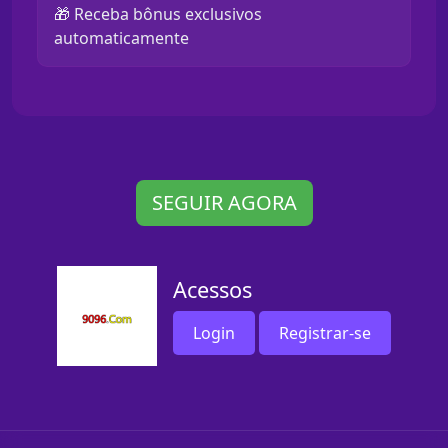
🎁 Receba bônus exclusivos
automaticamente
SEGUIR AGORA
Acessos
Login
Registrar-se