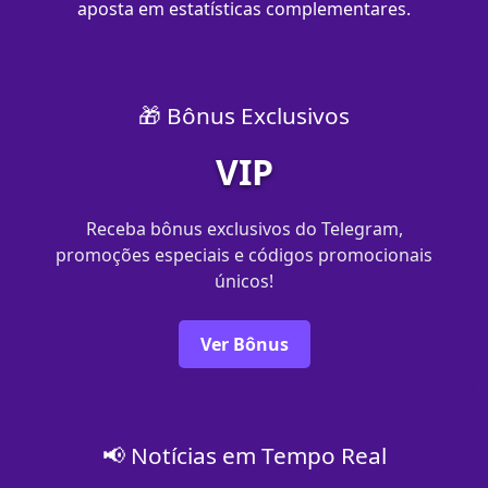
aposta em estatísticas complementares.
🎁 Bônus Exclusivos
VIP
Receba bônus exclusivos do Telegram,
promoções especiais e códigos promocionais
únicos!
Ver Bônus
📢 Notícias em Tempo Real