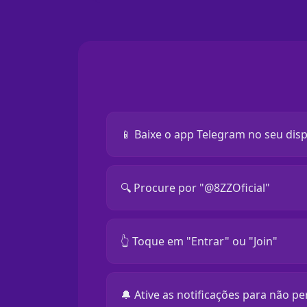
📱 Baixe o app Telegram no seu disp
🔍 Procure por "@8ZZOficial"
👆 Toque em "Entrar" ou "Join"
🔔 Ative as notificações para não p