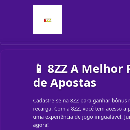
📱 8ZZ A Melhor
de Apostas
Cadastre-se na 8ZZ para ganhar bônus 
recarga. Com a 8ZZ, você tem acesso a 
uma experiência de jogo inigualável. J
agora!