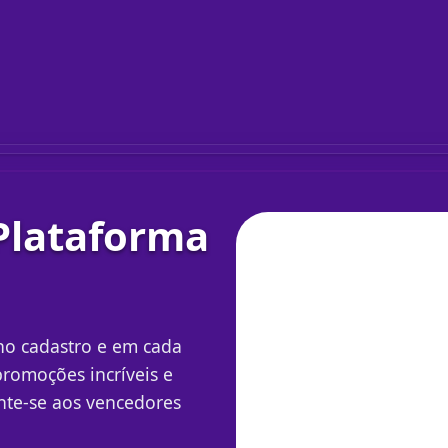
 Plataforma
no cadastro e em cada
promoções incríveis e
unte-se aos vencedores