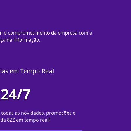
stam o comprometimento da empresa com a
nça da informação.
cias em Tempo Real
24/7
e todas as novidades, promoções e
 da 8ZZ em tempo real!