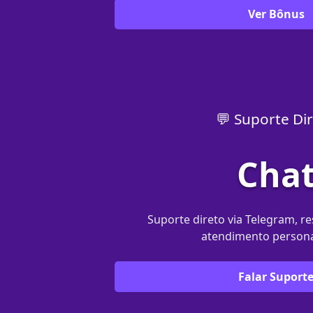
Ver Bônus
💬 Suporte Di
Cha
Suporte direto via Telegram, r
atendimento persona
Falar Suport