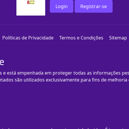
Login
Registrar-se
Políticas de Privacidade
Termos e Condições
Sitemap
de
ios e está empenhada em proteger todas as informações pe
tados são utilizados exclusivamente para fins de melhoria