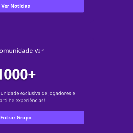
Ver Notícias
Comunidade VIP
1000+
unidade exclusiva de jogadores e
rtilhe experiências!
Entrar Grupo