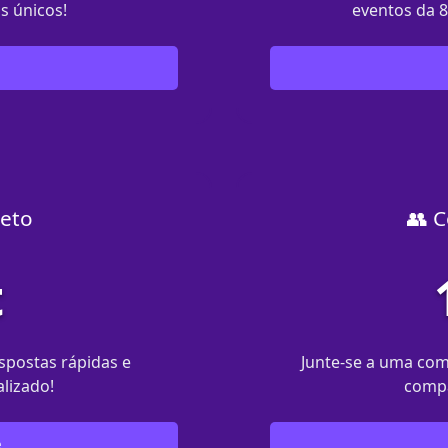
s únicos!
eventos da 
reto
👥 
t
espostas rápidas e
Junte-se a uma com
lizado!
compa
e