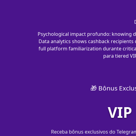
Psychological impact profundo: knowing do
Data analytics shows cashback recipients 
full platform familiarization durante cri
para tiered VI
🎁 Bônus Exclu
VIP
Receba bônus exclusivos do Telegra