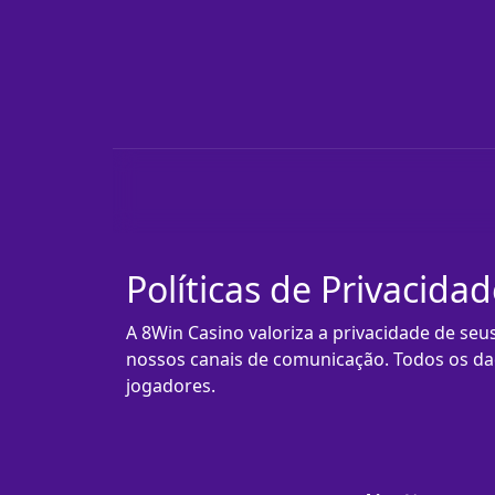
Políticas de Privacida
A 8Win Casino valoriza a privacidade de se
nossos canais de comunicação. Todos os dad
jogadores.