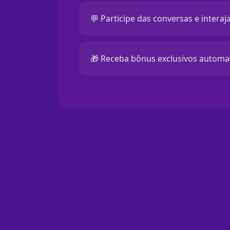
💬 Participe das conversas e interaj
🎁 Receba bônus exclusivos autom