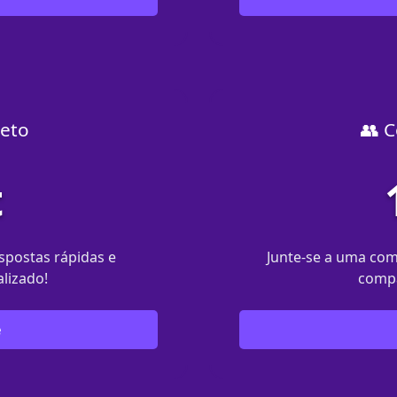
reto
👥 
t
espostas rápidas e
Junte-se a uma com
lizado!
compa
e