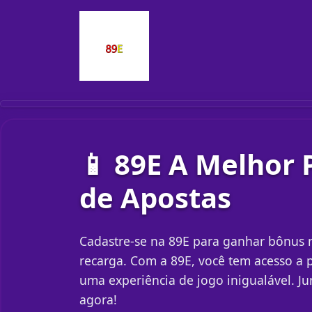
📱 89E A Melhor 
de Apostas
Cadastre-se na 89E para ganhar bônus 
recarga. Com a 89E, você tem acesso a 
uma experiência de jogo inigualável. J
agora!