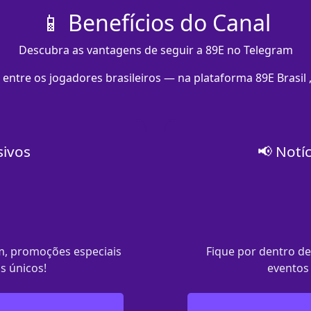
📱 Benefícios do Canal
Descubra as vantagens de seguir a 89E no Telegram
o entre os jogadores brasileiros — na plataforma 89E Brasil
sivos
📢 Notí
m, promoções especiais
Fique por dentro d
s únicos!
eventos