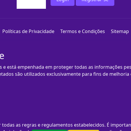
Políticas de Privacidade
Termos e Condições
Sitemap
de
ios e está empenhada em proteger todas as informações pe
tados são utilizados exclusivamente para fins de melhoria
todas as regras e regulamentos estabelecidos. É importan