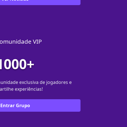
Comunidade VIP
1000+
unidade exclusiva de jogadores e
rtilhe experiências!
Entrar Grupo