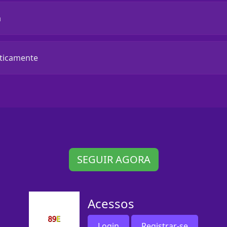
a
aticamente
SEGUIR AGORA
Acessos
Login
Registrar-se