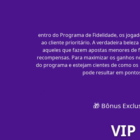
entro do Programa de Fidelidade, os jogad
ao cliente prioritário. A verdadeira be
aqueles que fazem apostas menores de fo
recompensas. Para maximizar os ganhos no
do programa e estejam cientes de como os 
pode resultar em pontos
🎁 Bônus Exclu
VIP