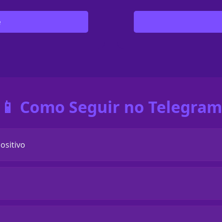
e
📱 Como Seguir no Telegram
ositivo