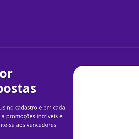
or
postas
us no cadastro e em cada
 a promoções incríveis e
unte-se aos vencedores