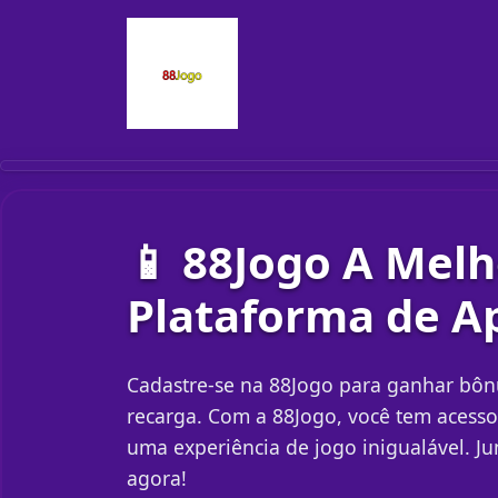
📱 88Jogo A Melh
Plataforma de A
Cadastre-se na 88Jogo para ganhar bôn
recarga. Com a 88Jogo, você tem acesso
uma experiência de jogo inigualável. J
agora!