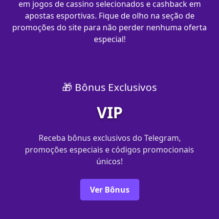
em jogos de cassino selecionados e cashback em
apostas esportivas. Fique de olho na seção de
promoções do site para não perder nenhuma oferta
especial!
🎁 Bônus Exclusivos
VIP
Receba bônus exclusivos do Telegram,
promoções especiais e códigos promocionais
únicos!
Ver Bônus