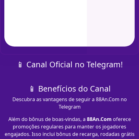
📱 Canal Oficial no Telegram!
📱 Benefícios do Canal
Descubra as vantagens de seguir a 88An.Com no
Telegram
Além do bônus de boas-vindas, a
88An.Com
oferece
promoções regulares para manter os jogadores
engajados. Isso inclui bônus de recarga, rodadas grátis