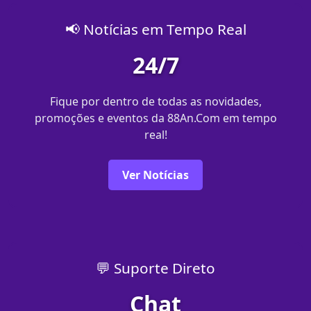
📢 Notícias em Tempo Real
24/7
Fique por dentro de todas as novidades,
promoções e eventos da 88An.Com em tempo
real!
Ver Notícias
💬 Suporte Direto
Chat