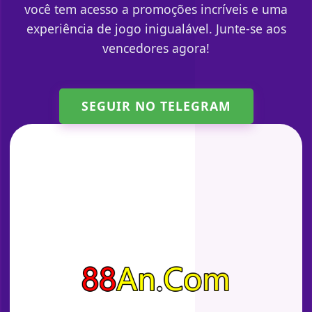
você tem acesso a promoções incríveis e uma
experiência de jogo inigualável. Junte-se aos
vencedores agora!
SEGUIR NO TELEGRAM