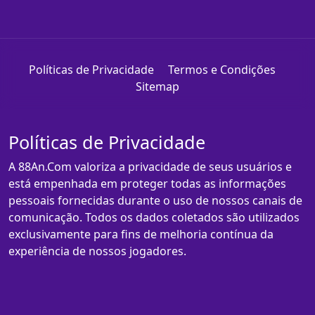
Políticas de Privacidade
Termos e Condições
Sitemap
Políticas de Privacidade
A 88An.Com valoriza a privacidade de seus usuários e
está empenhada em proteger todas as informações
pessoais fornecidas durante o uso de nossos canais de
comunicação. Todos os dados coletados são utilizados
exclusivamente para fins de melhoria contínua da
experiência de nossos jogadores.