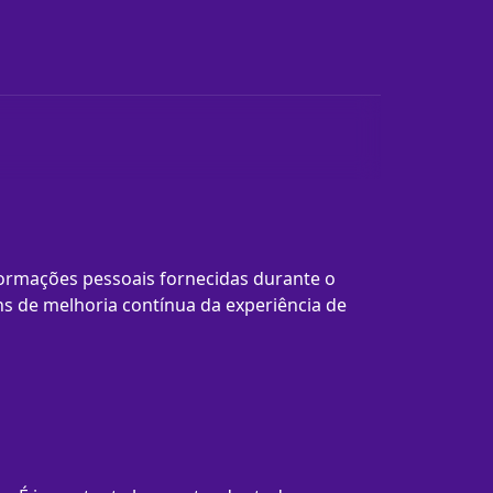
formações pessoais fornecidas durante o
ns de melhoria contínua da experiência de