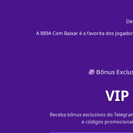
De
A 889A Com Baixar é a favorita dos jogador
🎁 Bônus Exclu
VIP
Receba bônus exclusivos do Telegra
e códigos promocionai