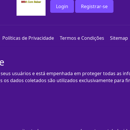
Login
Registrar-se
Políticas de Privacidade
Termos e Condições
Sitemap
de
e seus usuários e está empenhada em proteger todas as in
 os dados coletados são utilizados exclusivamente para fi