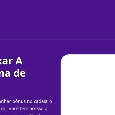
xar A
ma de
anhar bônus no cadastro
xar, você tem acesso a