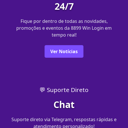
24/7
Fique por dentro de todas as novidades,
promoções e eventos da 8899 Win Login em
tempo real!
Ver Notícias
💬 Suporte Direto
Chat
Suporte direto via Telegram, respostas rápidas e
atendimento personalizado!