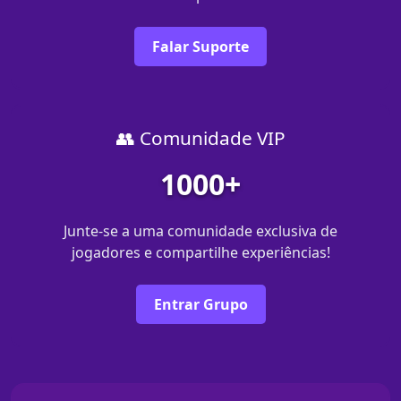
Falar Suporte
👥 Comunidade VIP
1000+
Junte-se a uma comunidade exclusiva de
jogadores e compartilhe experiências!
Entrar Grupo