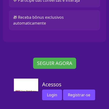
💬 Participe das conversas e interaja
🎁 Receba bônus exclusivos
automaticamente
SEGUIR AGORA
Acessos
Login
Registrar-se