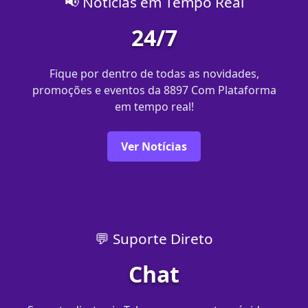
📢 Notícias em Tempo Real
24/7
Fique por dentro de todas as novidades,
promoções e eventos da 8897 Com Plataforma
em tempo real!
Ver Notícias
💬 Suporte Direto
Chat