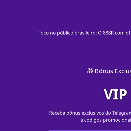
Foco no público brasileiro: O 888R com​ 
🎁 Bônus Exclu
VIP
Receba bônus exclusivos do Telegra
e códigos promocionai