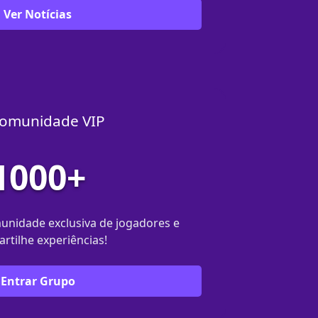
Ver Notícias
Comunidade VIP
1000+
unidade exclusiva de jogadores e
rtilhe experiências!
Entrar Grupo