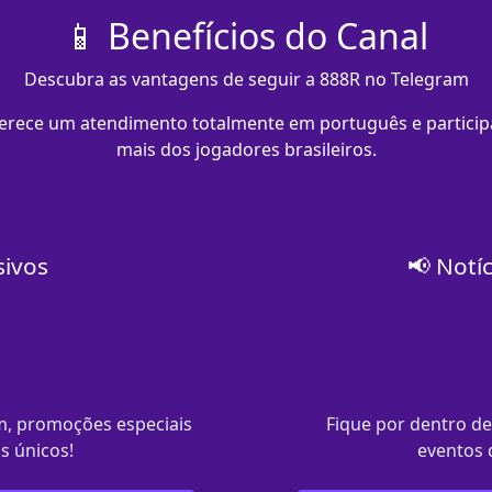
📱 Benefícios do Canal
Descubra as vantagens de seguir a 888R no Telegram
oferece um atendimento totalmente em português e particip
mais dos jogadores brasileiros.
sivos
📢 Notí
m, promoções especiais
Fique por dentro d
s únicos!
eventos 