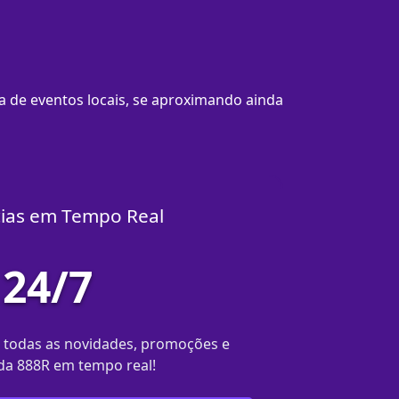
a de eventos locais, se aproximando ainda
cias em Tempo Real
24/7
e todas as novidades, promoções e
da 888R em tempo real!