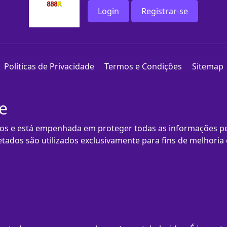
Login
Registrar-se
Políticas de Privacidade
Termos e Condições
Sitemap
de
rios e está empenhada em proteger todas as informações p
tados são utilizados exclusivamente para fins de melhoria