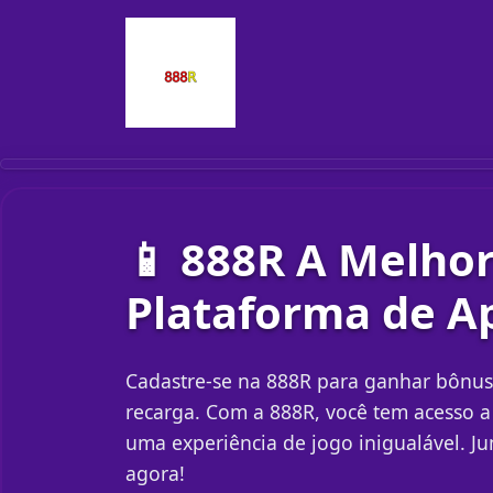
📱 888R A Melho
Plataforma de A
Cadastre-se na 888R para ganhar bônus
recarga. Com a 888R, você tem acesso a
uma experiência de jogo inigualável. J
agora!