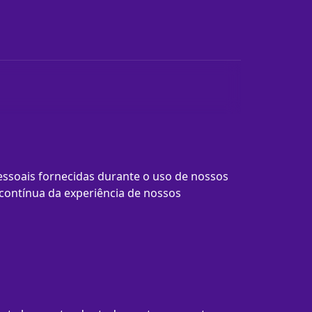
essoais fornecidas durante o uso de nossos
 contínua da experiência de nossos