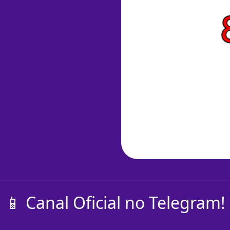
📱 Canal Oficial no Telegram!