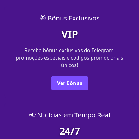
🎁 Bônus Exclusivos
VIP
Receba bônus exclusivos do Telegram,
promoções especiais e códigos promocionais
únicos!
Ver Bônus
📢 Notícias em Tempo Real
24/7