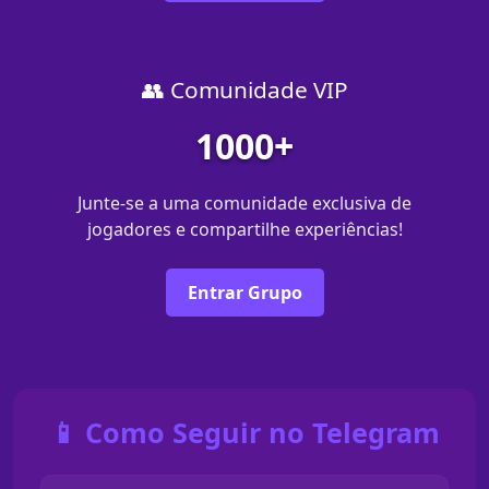
👥 Comunidade VIP
1000+
Junte-se a uma comunidade exclusiva de
jogadores e compartilhe experiências!
Entrar Grupo
📱 Como Seguir no Telegram