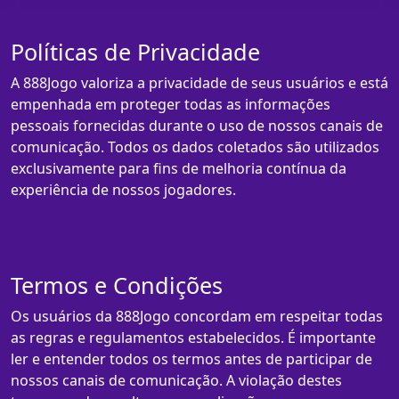
Políticas de Privacidade
A 888Jogo valoriza a privacidade de seus usuários e está
empenhada em proteger todas as informações
pessoais fornecidas durante o uso de nossos canais de
comunicação. Todos os dados coletados são utilizados
exclusivamente para fins de melhoria contínua da
experiência de nossos jogadores.
Termos e Condições
Os usuários da 888Jogo concordam em respeitar todas
as regras e regulamentos estabelecidos. É importante
ler e entender todos os termos antes de participar de
nossos canais de comunicação. A violação destes