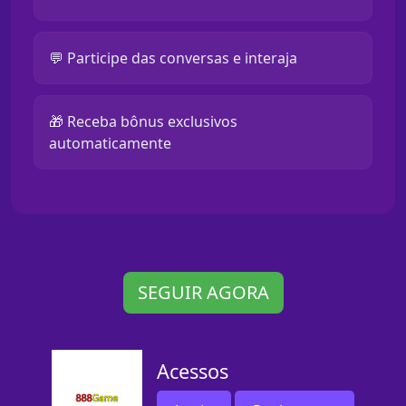
💬 Participe das conversas e interaja
🎁 Receba bônus exclusivos
automaticamente
SEGUIR AGORA
Acessos