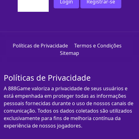
Login
Registrar-se
Políticas de Privacidade
Termos e Condições
Sitemap
Políticas de Privacidade
A 888Game valoriza a privacidade de seus usuários e
está empenhada em proteger todas as informações
pessoais fornecidas durante o uso de nossos canais de
comunicação. Todos os dados coletados são utilizados
exclusivamente para fins de melhoria contínua da
experiência de nossos jogadores.