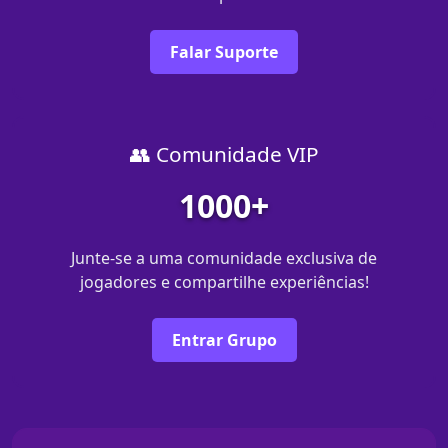
Falar Suporte
👥 Comunidade VIP
1000+
Junte-se a uma comunidade exclusiva de
jogadores e compartilhe experiências!
Entrar Grupo