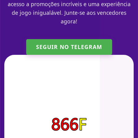
acesso a promoções incríveis e uma experiência
de jogo inigualável. Junte-se aos vencedores
agora!
SEGUIR NO TELEGRAM