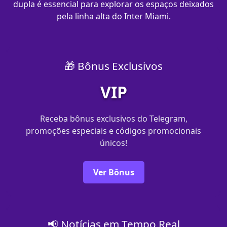
dupla é essencial para explorar os espaços deixados
pela linha alta do Inter Miami.
🎁 Bônus Exclusivos
VIP
Receba bônus exclusivos do Telegram,
promoções especiais e códigos promocionais
únicos!
Ver Bônus
📢 Notícias em Tempo Real