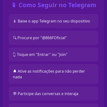
📱 Como Seguir no Telegram
📱 Baixe o app Telegram no seu dispositivo
🔍 Procure por "@866FOficial"
👆 Toque em "Entrar" ou "Join"
🔔 Ative as notificações para não perder
nada
💬 Participe das conversas e interaja