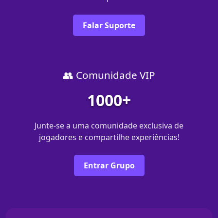
Falar Suporte
👥 Comunidade VIP
1000+
Junte-se a uma comunidade exclusiva de
jogadores e compartilhe experiências!
Entrar Grupo