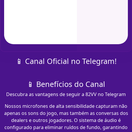
📱 Canal Oficial no Telegram!
📱 Benefícios do Canal
Descubra as vantagens de seguir a 82VV no Telegram
Nossos microfones de alta sensibilidade capturam não
apenas os sons do jogo, mas também as conversas dos
dealers e outros jogadores. O sistema de áudio é
configurado para eliminar ruídos de fundo, garantindo