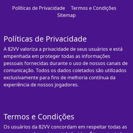
Políticas de Privacidade
Termos e Condições
Sitemap
Políticas de Privacidade
A 82VV valoriza a privacidade de seus usuários e está
empenhada em proteger todas as informações
pessoais fornecidas durante o uso de nossos canais de
comunicação. Todos os dados coletados são utilizados
exclusivamente para fins de melhoria contínua da
experiência de nossos jogadores.
Termos e Condições
Os usuários da 82VV concordam em respeitar todas as