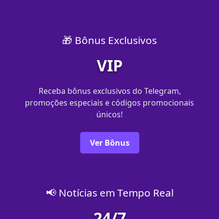
🎁 Bônus Exclusivos
VIP
Receba bônus exclusivos do Telegram,
promoções especiais e códigos promocionais
únicos!
Ver Bônus
📢 Notícias em Tempo Real
24/7