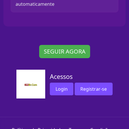
automaticamente
SEGUIR AGORA
Acessos
Login
Registrar-se