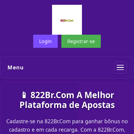
Login
Registrar-se
Menu
📱 822Br.Com A Melhor
Plataforma de Apostas
Cadastre-se na 822Br.Com para ganhar bônus no
cadastro e em cada recarga. Com a 822Br.Com,