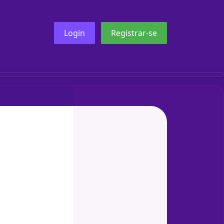
Login
Registrar-se