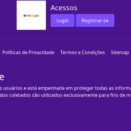
Acessos
Login
Registrar-se
Políticas de Privacidade
Termos e Condições
Sitemap
de
eus usuários e está empenhada em proteger todas as inform
os coletados são utilizados exclusivamente para fins de m