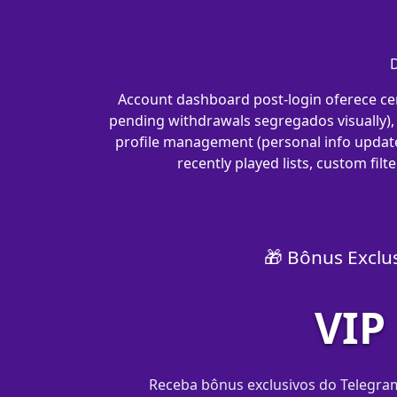
D
Account dashboard post-login oferece cent
pending withdrawals segregados visually), 
profile management (personal info updat
recently played lists, custom filt
🎁 Bônus Exclu
VIP
Receba bônus exclusivos do Telegra