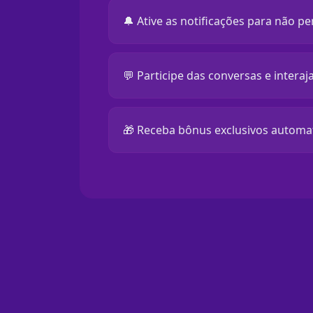
🔔 Ative as notificações para não p
💬 Participe das conversas e interaj
🎁 Receba bônus exclusivos autom