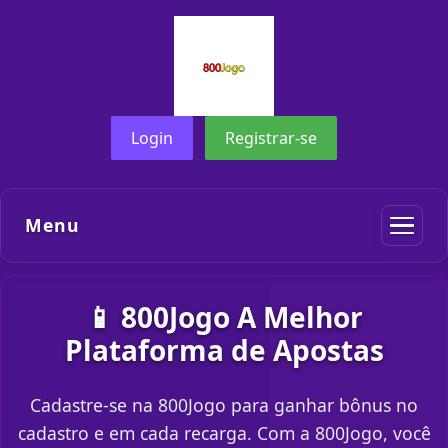
Login
Registrar-se
Menu
📱 800Jogo A Melhor
Plataforma de Apostas
Cadastre-se na 800Jogo para ganhar bônus no
cadastro e em cada recarga. Com a 800Jogo, você