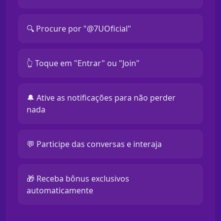
🔍 Procure por "@7UOficial"
👆 Toque em "Entrar" ou "Join"
🔔 Ative as notificações para não perder
nada
💬 Participe das conversas e interaja
🎁 Receba bônus exclusivos
automaticamente