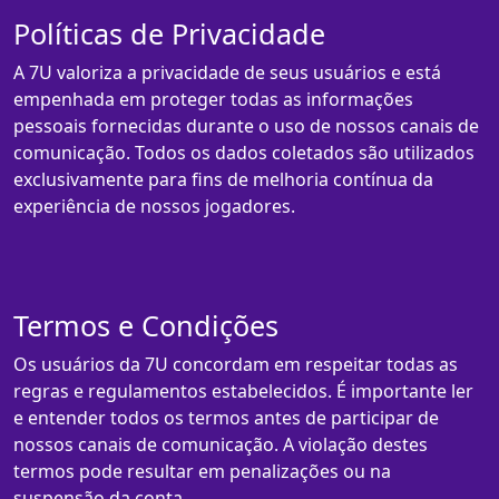
Políticas de Privacidade
A 7U valoriza a privacidade de seus usuários e está
empenhada em proteger todas as informações
pessoais fornecidas durante o uso de nossos canais de
comunicação. Todos os dados coletados são utilizados
exclusivamente para fins de melhoria contínua da
experiência de nossos jogadores.
Termos e Condições
Os usuários da 7U concordam em respeitar todas as
regras e regulamentos estabelecidos. É importante ler
e entender todos os termos antes de participar de
nossos canais de comunicação. A violação destes
termos pode resultar em penalizações ou na
suspensão da conta.