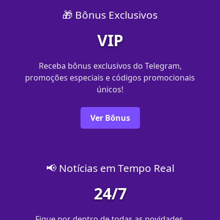
🎁 Bônus Exclusivos
VIP
Receba bônus exclusivos do Telegram,
promoções especiais e códigos promocionais
únicos!
Ver Bônus
📢 Notícias em Tempo Real
24/7
Fique por dentro de todas as novidades,