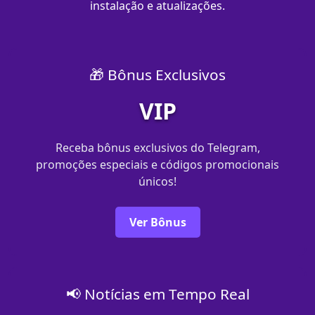
instalação e atualizações.
🎁 Bônus Exclusivos
VIP
Receba bônus exclusivos do Telegram,
promoções especiais e códigos promocionais
únicos!
Ver Bônus
📢 Notícias em Tempo Real