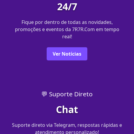
24/7
Fique por dentro de todas as novidades,
promoções e eventos da 7R7R.Com em tempo
real!
Ver Notícias
💬 Suporte Direto
Chat
Suporte direto via Telegram, respostas rápidas e
atendimento personalizado!