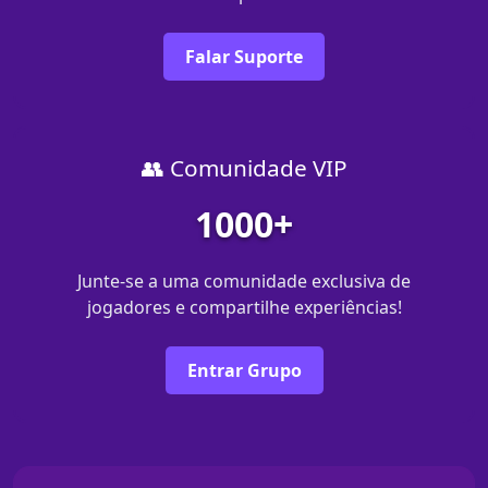
Falar Suporte
👥 Comunidade VIP
1000+
Junte-se a uma comunidade exclusiva de
jogadores e compartilhe experiências!
Entrar Grupo