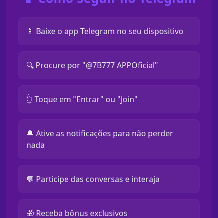
📱 Baixe o app Telegram no seu dispositivo
🔍 Procure por "@7B777 APPOficial"
👆 Toque em "Entrar" ou "Join"
🔔 Ative as notificações para não perder
nada
💬 Participe das conversas e interaja
🎁 Receba bônus exclusivos