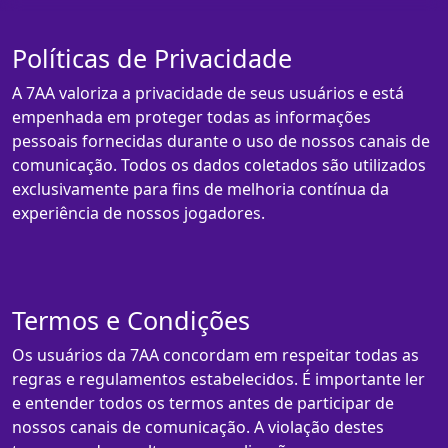
Políticas de Privacidade
A 7AA valoriza a privacidade de seus usuários e está
empenhada em proteger todas as informações
pessoais fornecidas durante o uso de nossos canais de
comunicação. Todos os dados coletados são utilizados
exclusivamente para fins de melhoria contínua da
experiência de nossos jogadores.
Termos e Condições
Os usuários da 7AA concordam em respeitar todas as
regras e regulamentos estabelecidos. É importante ler
e entender todos os termos antes de participar de
nossos canais de comunicação. A violação destes