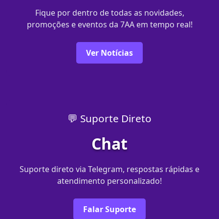
Fique por dentro de todas as novidades,
promoções e eventos da 7AA em tempo real!
Ver Notícias
💬 Suporte Direto
Chat
Suporte direto via Telegram, respostas rápidas e
atendimento personalizado!
Falar Suporte