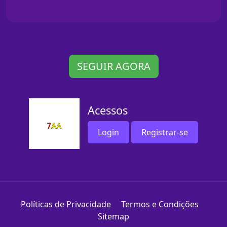
SEGUIR AGORA
Acessos
Login
Registrar-se
Políticas de Privacidade
Termos e Condições
Sitemap