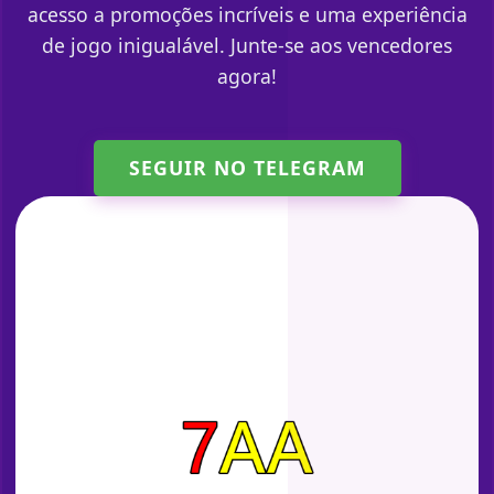
acesso a promoções incríveis e uma experiência
de jogo inigualável. Junte-se aos vencedores
agora!
SEGUIR NO TELEGRAM