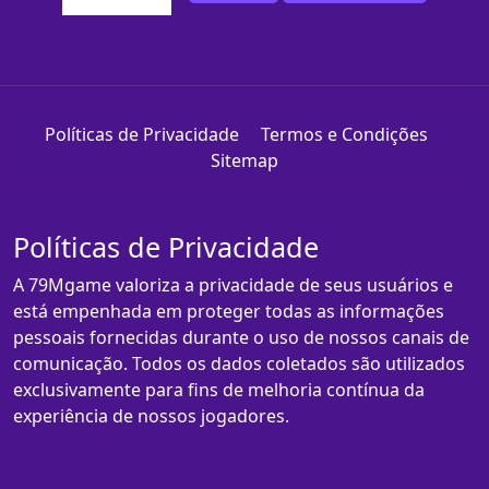
Políticas de Privacidade
Termos e Condições
Sitemap
Políticas de Privacidade
A 79Mgame valoriza a privacidade de seus usuários e
está empenhada em proteger todas as informações
pessoais fornecidas durante o uso de nossos canais de
comunicação. Todos os dados coletados são utilizados
exclusivamente para fins de melhoria contínua da
experiência de nossos jogadores.