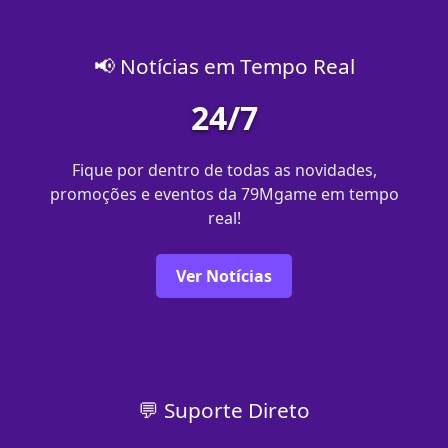
📢 Notícias em Tempo Real
24/7
Fique por dentro de todas as novidades,
promoções e eventos da 79Mgame em tempo
real!
Ver Notícias
💬 Suporte Direto