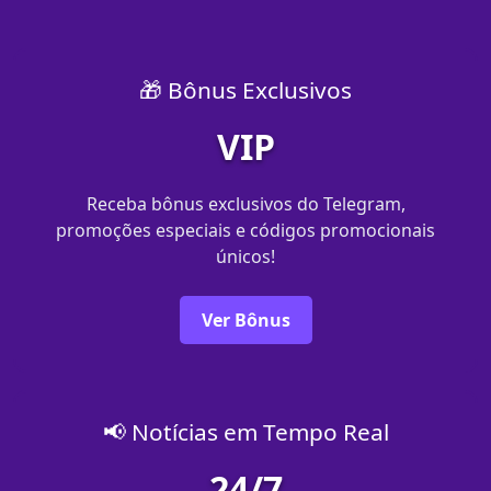
🎁 Bônus Exclusivos
VIP
Receba bônus exclusivos do Telegram,
promoções especiais e códigos promocionais
únicos!
Ver Bônus
📢 Notícias em Tempo Real
24/7