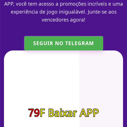
APP, você tem acesso a promoções incríveis e uma
experiência de jogo inigualável. Junte-se aos
vencedores agora!
SEGUIR NO TELEGRAM