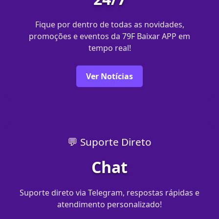
Fique por dentro de todas as novidades,
promoções e eventos da 79F Baixar APP em
tempo real!
Ver Notícias
💬 Suporte Direto
Chat
Suporte direto via Telegram, respostas rápidas e
atendimento personalizado!