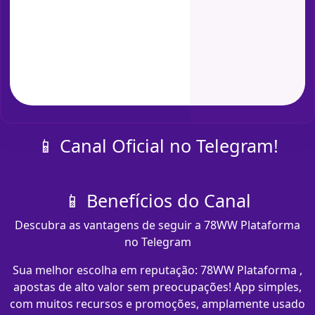
📱 Canal Oficial no Telegram!
📱 Benefícios do Canal
Descubra as vantagens de seguir a 78WW Plataforma
no Telegram
Sua melhor escolha em reputação: 78WW Plataforma ,
apostas de alto valor sem preocupações! App simples,
com muitos recursos e promoções, amplamente usado