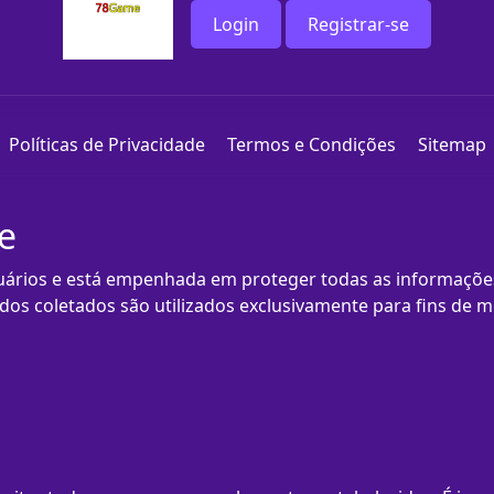
Login
Registrar-se
Políticas de Privacidade
Termos e Condições
Sitemap
de
suários e está empenhada em proteger todas as informaçõe
os coletados são utilizados exclusivamente para fins de m