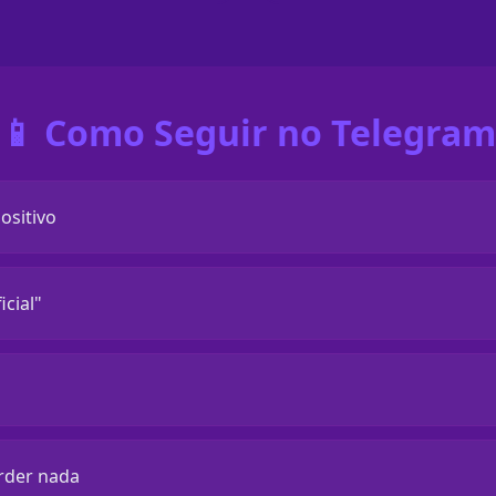
📱 Como Seguir no Telegram
ositivo
cial"
erder nada