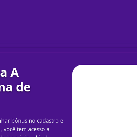
a A
ma de
nhar bônus no cadastro e
, você tem acesso a