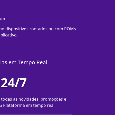
ram
como dispositivos rootados ou com ROMs
plicativo.
cias em Tempo Real
24/7
e todas as novidades, promoções e
G Plataforma em tempo real!