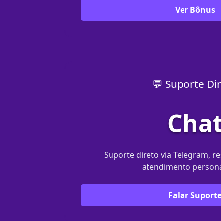
Ver Bônus
💬 Suporte Di
Cha
Suporte direto via Telegram, r
atendimento persona
Falar Suport