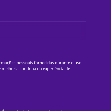
ormações pessoais fornecidas durante o uso
e melhoria contínua da experiência de