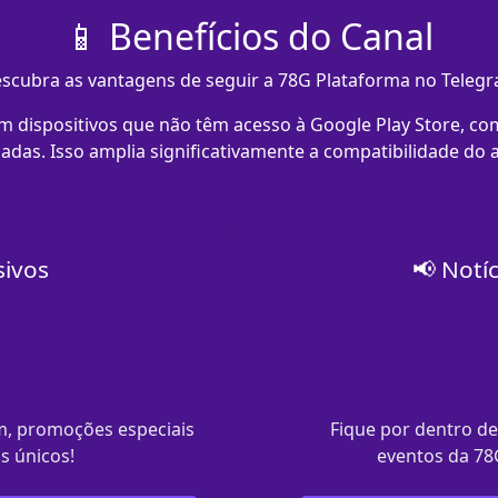
📱 Benefícios do Canal
scubra as vantagens de seguir a 78G Plataforma no Teleg
em dispositivos que não têm acesso à Google Play Store, 
das. Isso amplia significativamente a compatibilidade do a
sivos
📢 Notí
m, promoções especiais
Fique por dentro d
s únicos!
eventos da 78