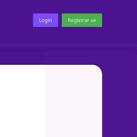
Login
Registrar-se