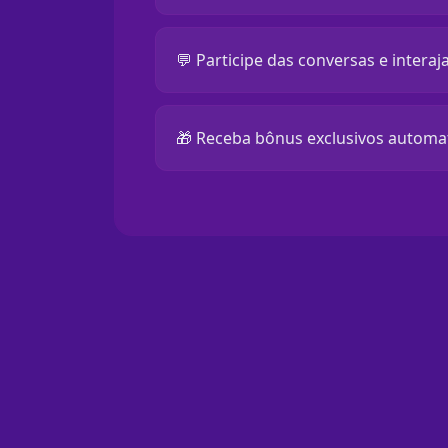
💬 Participe das conversas e interaj
🎁 Receba bônus exclusivos autom