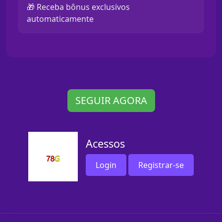
🎁 Receba bônus exclusivos
automaticamente
SEGUIR AGORA
Acessos
Login
Registrar-se