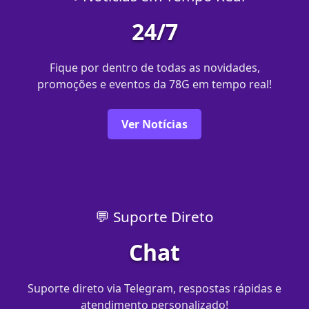
24/7
Fique por dentro de todas as novidades,
promoções e eventos da 78G em tempo real!
Ver Notícias
💬 Suporte Direto
Chat
Suporte direto via Telegram, respostas rápidas e
atendimento personalizado!