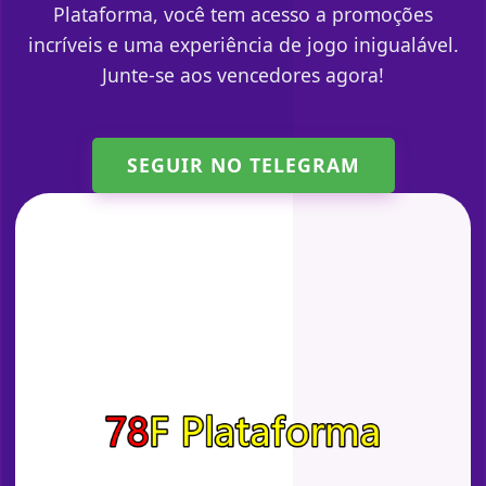
Plataforma, você tem acesso a promoções
incríveis e uma experiência de jogo inigualável.
Junte-se aos vencedores agora!
SEGUIR NO TELEGRAM