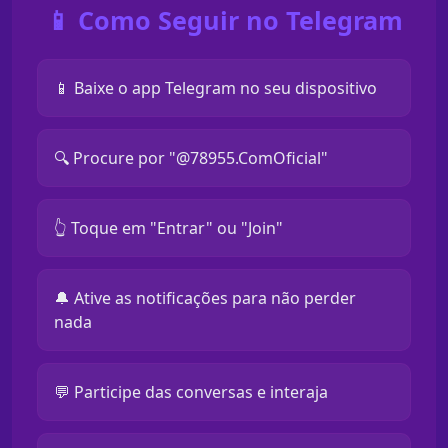
📱 Como Seguir no Telegram
📱 Baixe o app Telegram no seu dispositivo
🔍 Procure por "@78955.ComOficial"
👆 Toque em "Entrar" ou "Join"
🔔 Ative as notificações para não perder
nada
💬 Participe das conversas e interaja