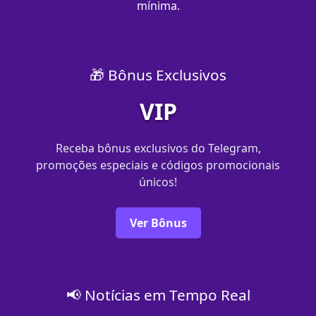
mínima.
🎁 Bônus Exclusivos
VIP
Receba bônus exclusivos do Telegram,
promoções especiais e códigos promocionais
únicos!
Ver Bônus
📢 Notícias em Tempo Real