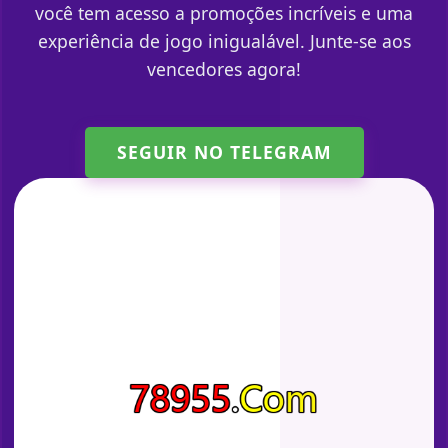
você tem acesso a promoções incríveis e uma
experiência de jogo inigualável. Junte-se aos
vencedores agora!
SEGUIR NO TELEGRAM