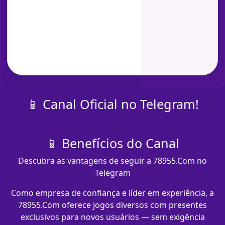
📱 Canal Oficial no Telegram!
📱 Benefícios do Canal
Descubra as vantagens de seguir a 78955.Com no
Telegram
Como empresa de confiança e líder em experiência, a
78955.Com oferece jogos diversos com presentes
exclusivos para novos usuários — sem exigência