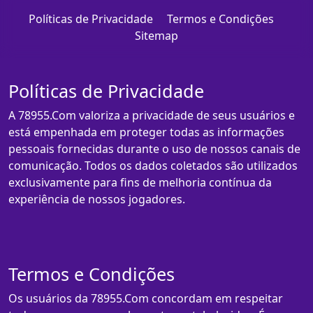
Políticas de Privacidade
Termos e Condições
Sitemap
Políticas de Privacidade
A 78955.Com valoriza a privacidade de seus usuários e
está empenhada em proteger todas as informações
pessoais fornecidas durante o uso de nossos canais de
comunicação. Todos os dados coletados são utilizados
exclusivamente para fins de melhoria contínua da
experiência de nossos jogadores.
Termos e Condições
Os usuários da 78955.Com concordam em respeitar