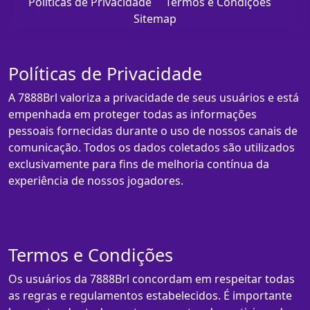
Políticas de Privacidade
Termos e Condições
Sitemap
Políticas de Privacidade
A 7888Brl valoriza a privacidade de seus usuários e está
empenhada em proteger todas as informações
pessoais fornecidas durante o uso de nossos canais de
comunicação. Todos os dados coletados são utilizados
exclusivamente para fins de melhoria contínua da
experiência de nossos jogadores.
Termos e Condições
Os usuários da 7888Brl concordam em respeitar todas
as regras e regulamentos estabelecidos. É importante