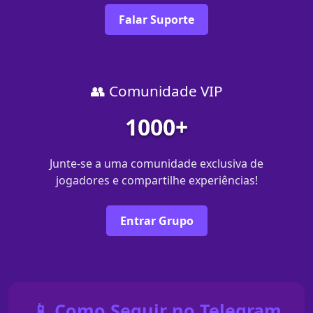
Falar Suporte
👥 Comunidade VIP
1000+
Junte-se a uma comunidade exclusiva de
jogadores e compartilhe experiências!
Entrar Grupo
📱 Como Seguir no Telegram