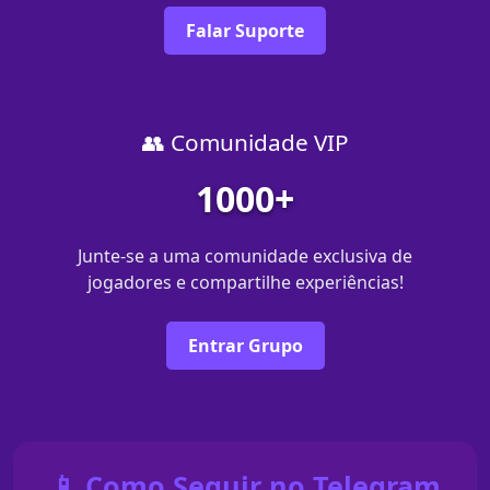
Falar Suporte
👥 Comunidade VIP
1000+
Junte-se a uma comunidade exclusiva de
jogadores e compartilhe experiências!
Entrar Grupo
📱 Como Seguir no Telegram