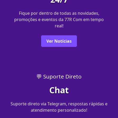
Fique por dentro de todas as novidades,
promoções e eventos da 77R Com em tempo
real!
Ver Notícias
💬 Suporte Direto
Chat
Suporte direto via Telegram, respostas rápidas e
atendimento personalizado!