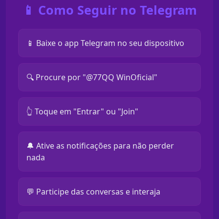
📱 Como Seguir no Telegram
📱 Baixe o app Telegram no seu dispositivo
🔍 Procure por "@77QQ WinOficial"
👆 Toque em "Entrar" ou "Join"
🔔 Ative as notificações para não perder
nada
💬 Participe das conversas e interaja