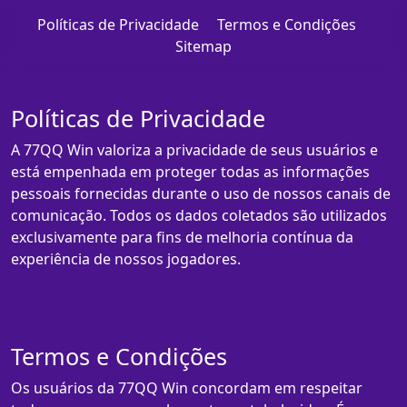
Políticas de Privacidade
Termos e Condições
Sitemap
Políticas de Privacidade
A 77QQ Win valoriza a privacidade de seus usuários e
está empenhada em proteger todas as informações
pessoais fornecidas durante o uso de nossos canais de
comunicação. Todos os dados coletados são utilizados
exclusivamente para fins de melhoria contínua da
experiência de nossos jogadores.
Termos e Condições
Os usuários da 77QQ Win concordam em respeitar