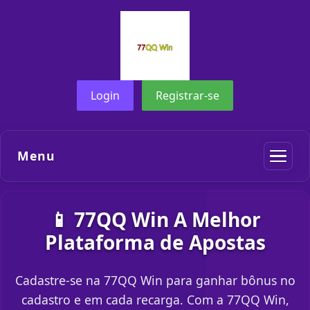
Login
Registrar-se
Menu
📱 77QQ Win A Melhor
Plataforma de Apostas
Cadastre-se na 77QQ Win para ganhar bônus no
cadastro e em cada recarga. Com a 77QQ Win,