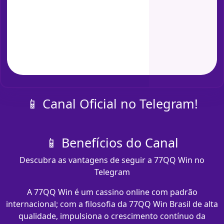
📱 Canal Oficial no Telegram!
📱 Benefícios do Canal
Descubra as vantagens de seguir a 77QQ Win no
Telegram
A 77QQ Win é um cassino online com padrão
internacional; com a filosofia da 77QQ Win Brasil de alta
qualidade, impulsiona o crescimento contínuo da