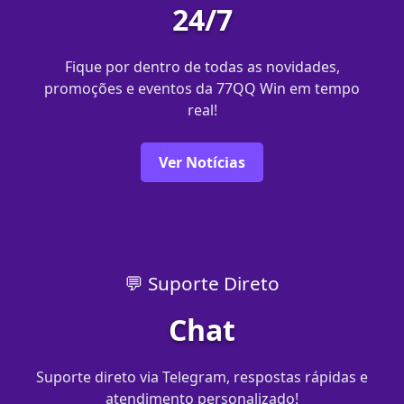
24/7
Fique por dentro de todas as novidades,
promoções e eventos da 77QQ Win em tempo
real!
Ver Notícias
💬 Suporte Direto
Chat
Suporte direto via Telegram, respostas rápidas e
atendimento personalizado!