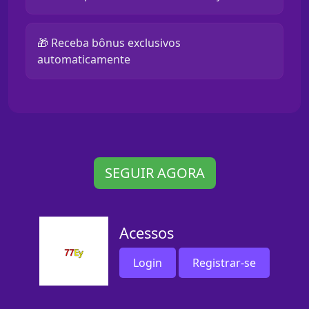
🎁 Receba bônus exclusivos
automaticamente
SEGUIR AGORA
Acessos
Login
Registrar-se