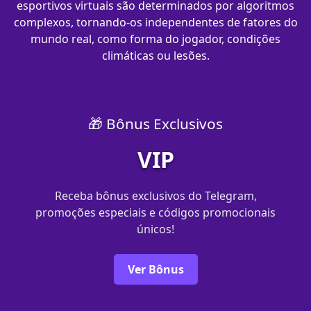
esportivos virtuais são determinados por algoritmos
complexos, tornando-os independentes de fatores do
mundo real, como forma do jogador, condições
climáticas ou lesões.
🎁 Bônus Exclusivos
VIP
Receba bônus exclusivos do Telegram,
promoções especiais e códigos promocionais
únicos!
Ver Bônus