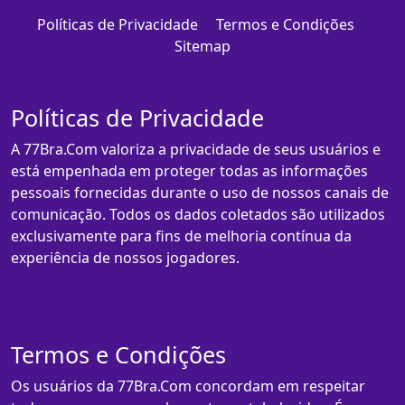
Políticas de Privacidade
Termos e Condições
Sitemap
Políticas de Privacidade
A 77Bra.Com valoriza a privacidade de seus usuários e
está empenhada em proteger todas as informações
pessoais fornecidas durante o uso de nossos canais de
comunicação. Todos os dados coletados são utilizados
exclusivamente para fins de melhoria contínua da
experiência de nossos jogadores.
Termos e Condições
Os usuários da 77Bra.Com concordam em respeitar