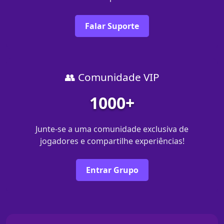
Falar Suporte
👥 Comunidade VIP
1000+
Junte-se a uma comunidade exclusiva de
jogadores e compartilhe experiências!
Entrar Grupo