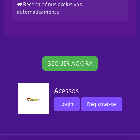
🎁 Receba bônus exclusivos
automaticamente
SEGUIR AGORA
Acessos
Login
Registrar-se