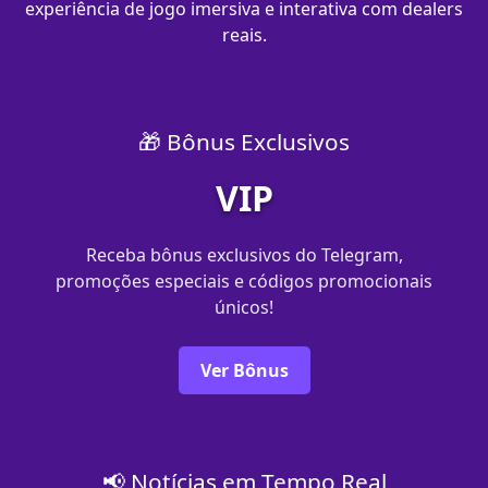
experiência de jogo imersiva e interativa com dealers
reais.
🎁 Bônus Exclusivos
VIP
Receba bônus exclusivos do Telegram,
promoções especiais e códigos promocionais
únicos!
Ver Bônus
📢 Notícias em Tempo Real