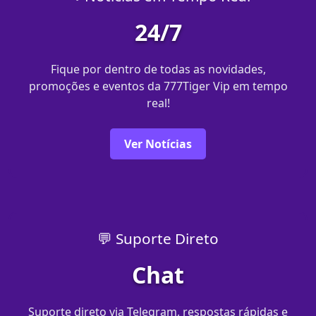
24/7
Fique por dentro de todas as novidades,
promoções e eventos da 777Tiger Vip em tempo
real!
Ver Notícias
💬 Suporte Direto
Chat
Suporte direto via Telegram, respostas rápidas e