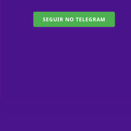
SEGUIR NO TELEGRAM