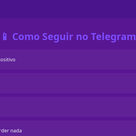
📱 Como Seguir no Telegram
ositivo
erder nada