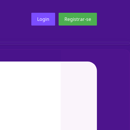
Login
Registrar-se