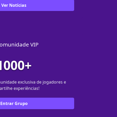
Ver Notícias
Comunidade VIP
1000+
unidade exclusiva de jogadores e
rtilhe experiências!
Entrar Grupo