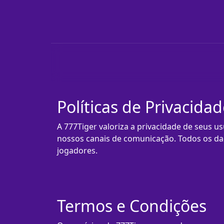
Políticas de Privacida
A 777Tiger valoriza a privacidade de seus 
nossos canais de comunicação. Todos os dad
jogadores.
Termos e Condições