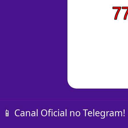
📱 Canal Oficial no Telegram!