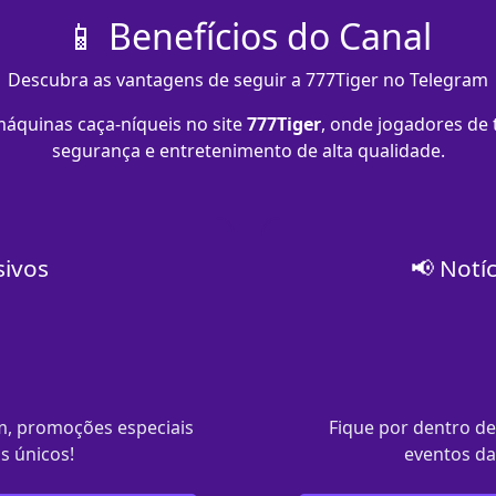
📱 Benefícios do Canal
Descubra as vantagens de seguir a 777Tiger no Telegram
máquinas caça-níqueis no site
777Tiger
, onde jogadores de
segurança e entretenimento de alta qualidade.
sivos
📢 Notí
m, promoções especiais
Fique por dentro d
s únicos!
eventos da