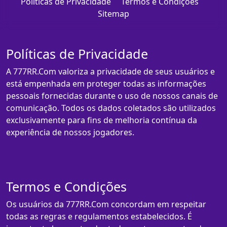
Políticas de Privacidade
Termos e Condições
Sitemap
Políticas de Privacidade
A 777RR.Com valoriza a privacidade de seus usuários e
está empenhada em proteger todas as informações
pessoais fornecidas durante o uso de nossos canais de
comunicação. Todos os dados coletados são utilizados
exclusivamente para fins de melhoria contínua da
experiência de nossos jogadores.
Termos e Condições
Os usuários da 777RR.Com concordam em respeitar
todas as regras e regulamentos estabelecidos. É