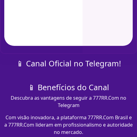
📱 Canal Oficial no Telegram!
📱 Benefícios do Canal
Descubra as vantagens de seguir a 777RR.Com no
Telegram
Com visão inovadora, a plataforma 777RR.Com Brasil e
a 777RR.Com lideram em profissionalismo e autoridade
no mercado.