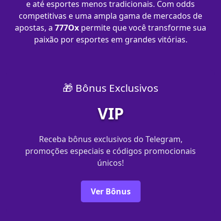
e até esportes menos tradicionais. Com odds
competitivas e uma ampla gama de mercados de
apostas, a
777Ox
permite que você transforme sua
paixão por esportes em grandes vitórias.
🎁 Bônus Exclusivos
VIP
Receba bônus exclusivos do Telegram,
promoções especiais e códigos promocionais
únicos!
Ver Bônus