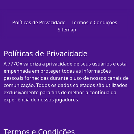
Políticas de Privacidade
Termos e Condições
Sitemap
Políticas de Privacidade
A 777Ox valoriza a privacidade de seus usuários e está
empenhada em proteger todas as informações
pessoais fornecidas durante o uso de nossos canais de
comunicação. Todos os dados coletados são utilizados
exclusivamente para fins de melhoria contínua da
experiência de nossos jogadores.
Termos e Condições