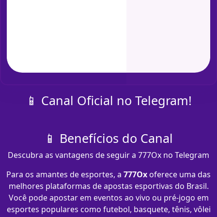
📱 Canal Oficial no Telegram!
📱 Benefícios do Canal
Descubra as vantagens de seguir a 777Ox no Telegram
Para os amantes de esportes, a
777Ox
oferece uma das
melhores plataformas de apostas esportivas do Brasil.
Você pode apostar em eventos ao vivo ou pré-jogo em
esportes populares como futebol, basquete, tênis, vôlei