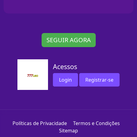
SEGUIR AGORA
Acessos
Login
Registrar-se
Políticas de Privacidade
Termos e Condições
Sitemap