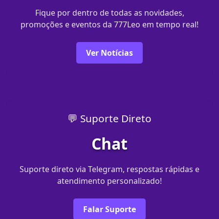
Fique por dentro de todas as novidades,
promoções e eventos da 777Leo em tempo real!
Ver Notícias
💬 Suporte Direto
Chat
Suporte direto via Telegram, respostas rápidas e
atendimento personalizado!
Falar Suporte