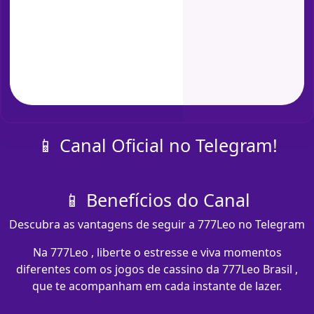
📱 Canal Oficial no Telegram!
📱 Benefícios do Canal
Descubra as vantagens de seguir a 777Leo no Telegram
Na 777Leo , liberte o estresse e viva momentos
diferentes com os jogos de cassino da 777Leo Brasil ,
que te acompanham em cada instante de lazer.