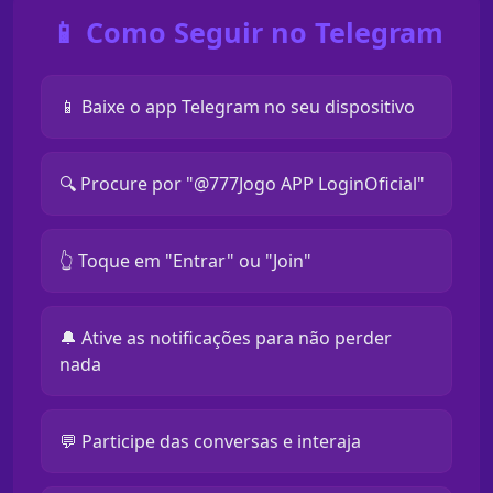
📱 Como Seguir no Telegram
📱 Baixe o app Telegram no seu dispositivo
🔍 Procure por "@777Jogo APP LoginOficial"
👆 Toque em "Entrar" ou "Join"
🔔 Ative as notificações para não perder
nada
💬 Participe das conversas e interaja