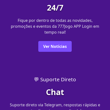
24/7
Fique por dentro de todas as novidades,
promoções e eventos da 777Jogo APP Login em
tempo real!
Ver Notícias
💬 Suporte Direto
Chat
Suporte direto via Telegram, respostas rápidas e