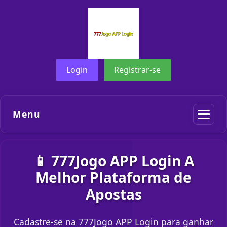
Login
Registrar-se
Menu
📱 777Jogo APP Login A
Melhor Plataforma de
Apostas
Cadastre-se na 777Jogo APP Login para ganhar