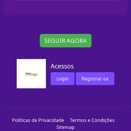
SEGUIR AGORA
Acessos
Login
Registrar-se
Políticas de Privacidade
Termos e Condições
Sitemap