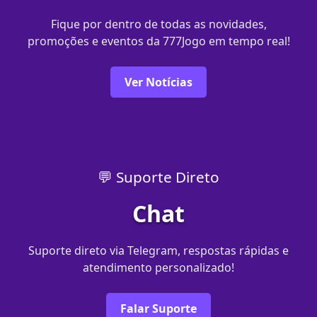
Fique por dentro de todas as novidades,
promoções e eventos da 777Jogo em tempo real!
Ver Notícias
💬 Suporte Direto
Chat
Suporte direto via Telegram, respostas rápidas e
atendimento personalizado!
Falar Suporte