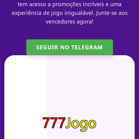
tem acesso a promoções incríveis e uma
experiência de jogo inigualável. Junte-se aos
vencedores agora!
SEGUIR NO TELEGRAM