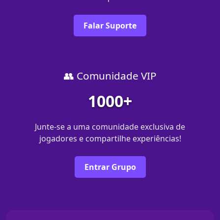
Falar Suporte
👥 Comunidade VIP
1000+
Junte-se a uma comunidade exclusiva de
jogadores e compartilhe experiências!
Entrar Grupo