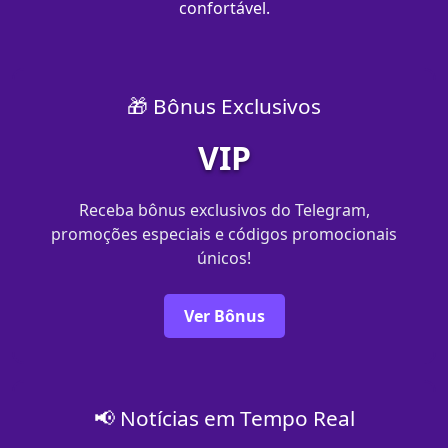
confortável.
🎁 Bônus Exclusivos
VIP
Receba bônus exclusivos do Telegram,
promoções especiais e códigos promocionais
únicos!
Ver Bônus
📢 Notícias em Tempo Real