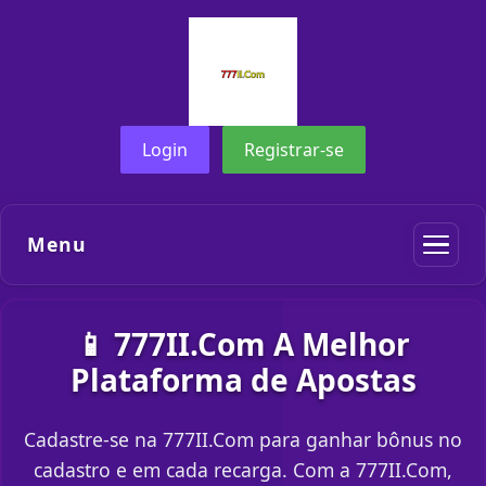
Login
Registrar-se
Menu
📱 777II.Com A Melhor
Plataforma de Apostas
Cadastre-se na 777II.Com para ganhar bônus no
cadastro e em cada recarga. Com a 777II.Com,