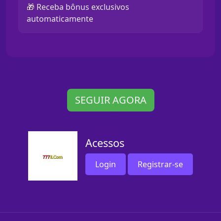
🎁 Receba bônus exclusivos
automaticamente
SEGUIR AGORA
Acessos
Login
Registrar-se