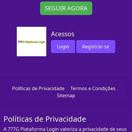
SEGUIR AGORA
Acessos
Login
Registrar-se
Políticas de Privacidade
Termos e Condições
Sitemap
Políticas de Privacidade
A 777G Plataforma Login valoriza a privacidade de seus