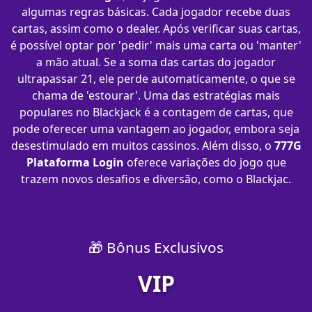
algumas regras básicas. Cada jogador recebe duas
cartas, assim como o dealer. Após verificar suas cartas,
é possível optar por 'pedir' mais uma carta ou 'manter'
a mão atual. Se a soma das cartas do jogador
ultrapassar 21, ele perde automaticamente, o que se
chama de 'estourar'. Uma das estratégias mais
populares no Blackjack é a contagem de cartas, que
pode oferecer uma vantagem ao jogador, embora seja
desestimulado em muitos cassinos. Além disso, o
777G
Plataforma Login
oferece variações do jogo que
trazem novos desafios e diversão, como o Blackjac.
🎁 Bônus Exclusivos
VIP