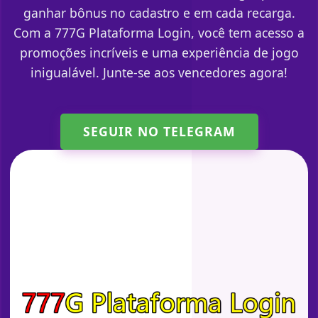
ganhar bônus no cadastro e em cada recarga.
Com a 777G Plataforma Login, você tem acesso a
promoções incríveis e uma experiência de jogo
inigualável. Junte-se aos vencedores agora!
SEGUIR NO TELEGRAM