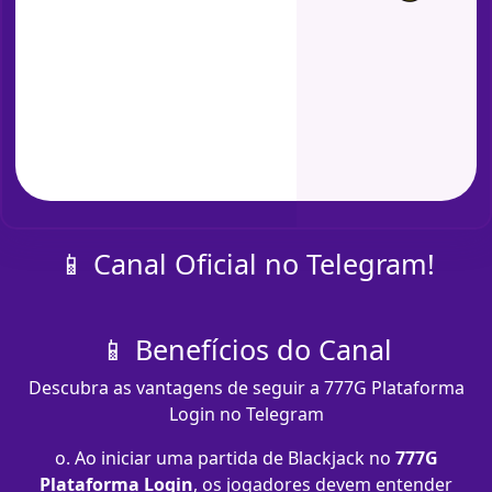
📱 Canal Oficial no Telegram!
📱 Benefícios do Canal
Descubra as vantagens de seguir a 777G Plataforma
Login no Telegram
o. Ao iniciar uma partida de Blackjack no
777G
Plataforma Login
, os jogadores devem entender