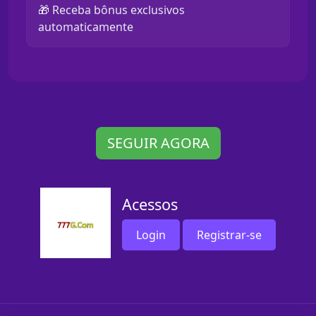
🎁 Receba bônus exclusivos
automaticamente
SEGUIR AGORA
Acessos
Login
Registrar-se