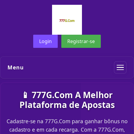
Login
Registrar-se
Menu
📱 777G.Com A Melhor
Plataforma de Apostas
Cadastre-se na 777G.Com para ganhar bônus no
cadastro e em cada recarga. Com a 777G.Com,